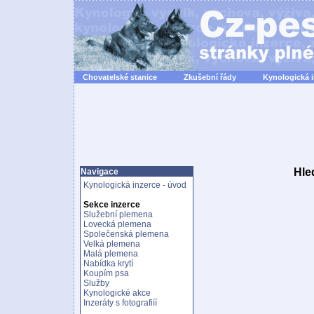
Chovatelské stanice
Zkušební řády
Kynologická 
Hle
Navigace
Kynologická inzerce - úvod
Sekce inzerce
Služební plemena
Lovecká plemena
Společenská plemena
Velká plemena
Malá plemena
Nabídka krytí
Koupím psa
Služby
Kynologické akce
Inzeráty s fotografiíí