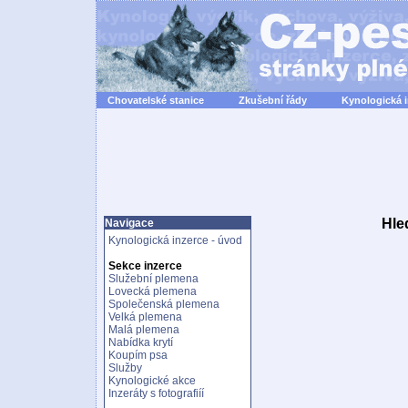
Chovatelské stanice
Zkušební řády
Kynologická 
Hle
Navigace
Kynologická inzerce - úvod
Sekce inzerce
Služební plemena
Lovecká plemena
Společenská plemena
Velká plemena
Malá plemena
Nabídka krytí
Koupím psa
Služby
Kynologické akce
Inzeráty s fotografiíí