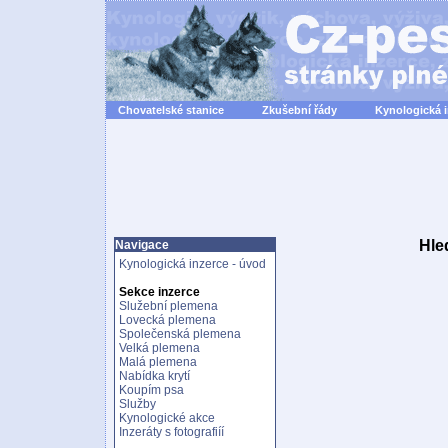
Chovatelské stanice
Zkušební řády
Kynologická 
Hle
Navigace
Kynologická inzerce - úvod
Sekce inzerce
Služební plemena
Lovecká plemena
Společenská plemena
Velká plemena
Malá plemena
Nabídka krytí
Koupím psa
Služby
Kynologické akce
Inzeráty s fotografiíí