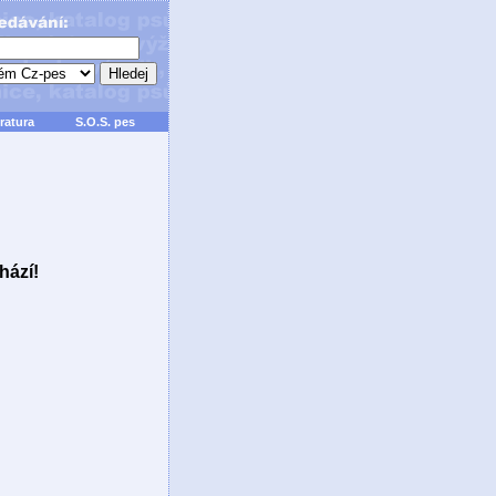
ratura
S.O.S. pes
hází!