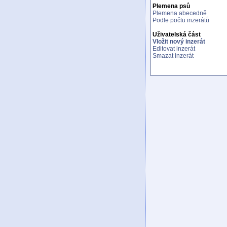
Plemena psů
Plemena abecedně
Podle počtu inzerátů
Uživatelská část
Vložit nový inzerát
Editovat inzerát
Smazat inzerát