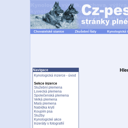
Chovatelské stanice
Zkušební řády
Kynologická 
Hle
Navigace
Kynologická inzerce - úvod
Sekce inzerce
Služební plemena
Lovecká plemena
Společenská plemena
Velká plemena
Malá plemena
Nabídka krytí
Koupím psa
Služby
Kynologické akce
Inzeráty s fotografiíí