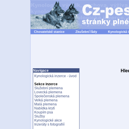
Chovatelské stanice
Zkušební řády
Kynologická 
Hle
Navigace
Kynologická inzerce - úvod
Sekce inzerce
Služební plemena
Lovecká plemena
Společenská plemena
Velká plemena
Malá plemena
Nabídka krytí
Koupím psa
Služby
Kynologické akce
Inzeráty s fotografiíí