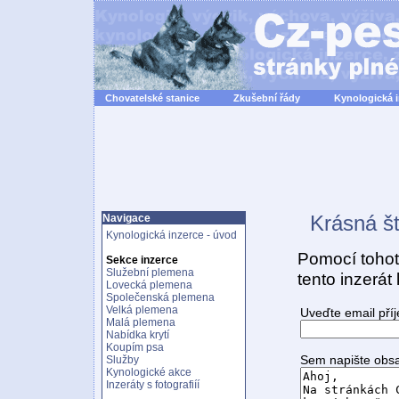
Chovatelské stanice
Zkušební řády
Kynologická 
Krásná št
Navigace
Kynologická inzerce - úvod
Pomocí tohot
Sekce inzerce
Služební plemena
tento inzerá
Lovecká plemena
Společenská plemena
Velká plemena
Uveďte email pří
Malá plemena
Nabídka krytí
Koupím psa
Sem napište obsa
Služby
Kynologické akce
Inzeráty s fotografiíí