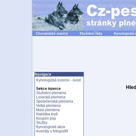
Chovatelské stanice
Zkušební řády
Kynologická 
Navigace
Kynologická inzerce - úvod
Hled
Sekce inzerce
Služební plemena
Lovecká plemena
Společenská plemena
Velká plemena
Malá plemena
Nabídka krytí
Koupím psa
Služby
Kynologické akce
Inzeráty s fotografiíí