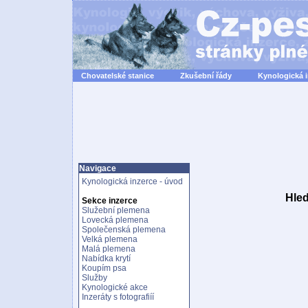
Chovatelské stanice
Zkušební řády
Kynologická 
Navigace
Kynologická inzerce - úvod
Hled
Sekce inzerce
Služební plemena
Lovecká plemena
Společenská plemena
Velká plemena
Malá plemena
Nabídka krytí
Koupím psa
Služby
Kynologické akce
Inzeráty s fotografiíí