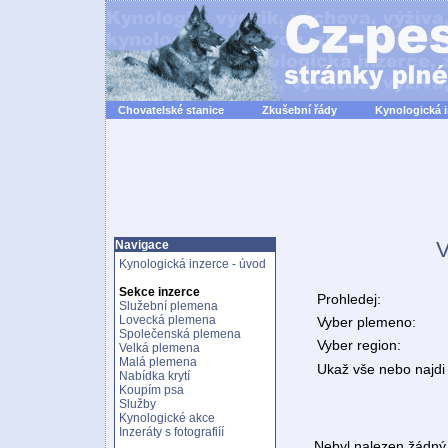
Chovatelské stanice
Zkušební řády
Kynologická 
V
Navigace
Kynologická inzerce - úvod
Sekce inzerce
Prohledej:
Služební plemena
Lovecká plemena
Vyber plemeno:
Společenská plemena
Vyber region:
Velká plemena
Malá plemena
Ukaž vše nebo najdi 
Nabídka krytí
Koupím psa
Služby
Kynologické akce
Inzeráty s fotografiíí
Nebyl nalezen žádný 