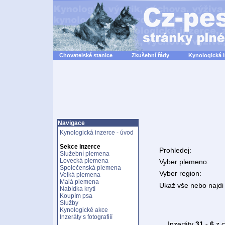
Chovatelské stanice
Zkušební řády
Kynologická 
Navigace
Kynologická inzerce - úvod
Sekce inzerce
Prohledej:
Služební plemena
Lovecká plemena
Vyber plemeno:
Společenská plemena
Vyber region:
Velká plemena
Malá plemena
Ukaž vše nebo najdi 
Nabídka krytí
Koupím psa
Služby
Kynologické akce
Inzeráty s fotografiíí
Inzeráty
31 - 6
z 