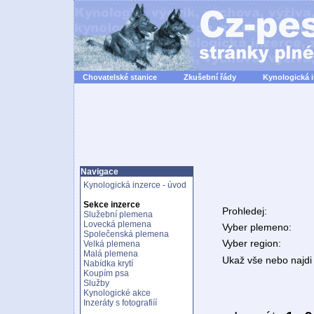
Chovatelské stanice
Zkušební řády
Kynologická 
Navigace
Kynologická inzerce - úvod
Sekce inzerce
Prohledej:
Služební plemena
Lovecká plemena
Vyber plemeno:
Společenská plemena
Vyber region:
Velká plemena
Malá plemena
Ukaž vše nebo najdi 
Nabídka krytí
Koupím psa
Služby
Kynologické akce
Inzeráty s fotografiíí