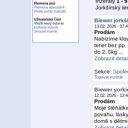
Inzeráty
1 - 9
Plemena psů
Jorkšírský ter
Plemena abecedně
Podle počtu inzerátů
Biewer jorkší
Uživatelská část
Vložit nový inzerát
13.02. 2026 - 07:
Editovat inzerát
Prodám
Smazat inzerát
Nabízíme klo
terier bez pp
do 2, 5kg ...
Zobrazit detail
Sekce:
Spole
Topovat inzerát
Biewer yorki
12.02. 2026 - 12:
Prodám
Moje štěňátka 
povahu, lásk
domě s dětmi a 
Zobrazit detail