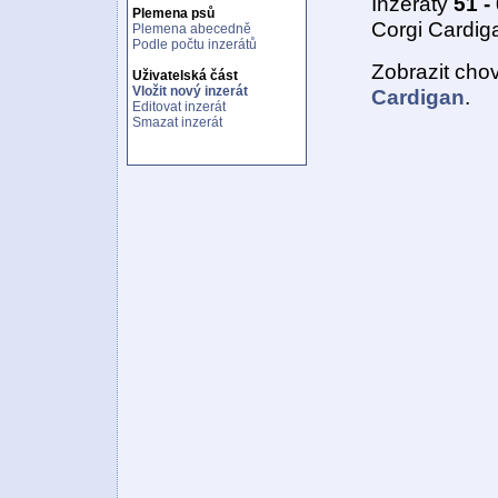
Inzeráty
51 -
Plemena psů
Corgi Cardig
Plemena abecedně
Podle počtu inzerátů
Zobrazit cho
Uživatelská část
Vložit nový inzerát
Cardigan
.
Editovat inzerát
Smazat inzerát