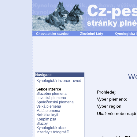
Chovatelské stanice
Zkušební řády
Kynologická 
We
Navigace
Kynologická inzerce - úvod
Sekce inzerce
Prohledej:
Služební plemena
Lovecká plemena
Vyber plemeno:
Společenská plemena
Vyber region:
Velká plemena
Malá plemena
Ukaž vše nebo najdi 
Nabídka krytí
Koupím psa
Služby
Kynologické akce
Inzeráty s fotografiíí