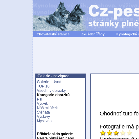
Chovatelské stanice
Zkušební řády
Kynologická 
Galerie - navigace
Galerie - Úvod
TOP 10
Všechny obrázky
Kategorie obrázků
Psi
Výcvik
Náš miláček
Štěňata
Ohodnoť tuto fot
Výstavy
Myslivost
Fotografie má 
Přihlášení do galerie
Nejste přihlášen nebo