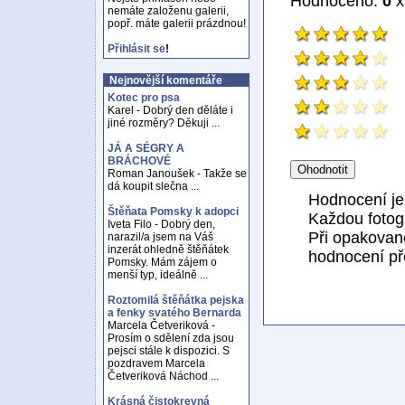
Hodnoceno:
0
x
nemáte založenu galerii,
popř. máte galerii prázdnou!
Přihlásit se
!
Nejnovější komentáře
Kotec pro psa
Karel - Dobrý den děláte i
jiné rozměry? Děkuji ...
JÁ A SÉGRY A
BRÁCHOVÉ
Roman Janoušek - Takže se
dá koupit slečna ...
Hodnocení j
Štěňata Pomsky k adopci
Každou fotogr
Iveta Filo - Dobrý den,
Při opakovan
narazil/a jsem na Váš
inzerát ohledně štěňátek
hodnocení př
Pomsky. Mám zájem o
menší typ, ideálně ...
Roztomilá štěňátka pejska
a fenky svatého Bernarda
Marcela Četveriková -
Prosím o sdělení zda jsou
pejsci stále k dispozici. S
pozdravem Marcela
Četveriková Náchod ...
Krásná čistokrevná