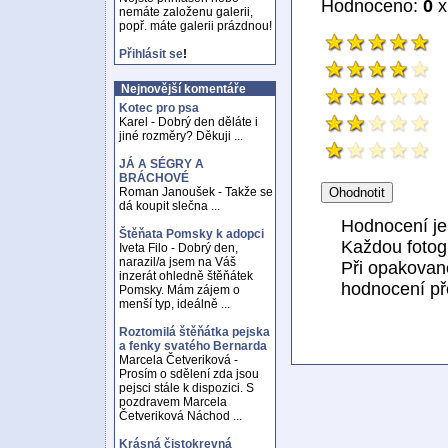
Hodnoceno:
0
x
nemáte založenu galerii,
popř. máte galerii prázdnou!
Přihlásit se
!
Nejnovější komentáře
Kotec pro psa
Karel - Dobrý den děláte i
jiné rozměry? Děkuji ...
JÁ A SÉGRY A
BRÁCHOVÉ
Roman Janoušek - Takže se
dá koupit slečna ...
Hodnocení j
Štěňata Pomsky k adopci
Každou fotogr
Iveta Filo - Dobrý den,
narazil/a jsem na Váš
Při opakovan
inzerát ohledně štěňátek
hodnocení př
Pomsky. Mám zájem o
menší typ, ideálně ...
Roztomilá štěňátka pejska
a fenky svatého Bernarda
Marcela Četveriková -
Prosím o sdělení zda jsou
pejsci stále k dispozici. S
pozdravem Marcela
Četveriková Náchod ...
Krásná čistokrevná