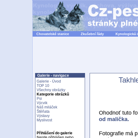
Chovatelské stanice
Zkušební řády
Kynologická 
Galerie - navigace
Takhl
Galerie - Úvod
TOP 10
Všechny obrázky
Kategorie obrázků
Psi
Výcvik
Náš miláček
Štěňata
Ohodnoť tuto fot
Výstavy
od malička.
Myslivost
Fotografie má 
Přihlášení do galerie
Nejste přihlášen nebo