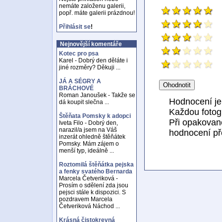
nemáte založenu galerii,
popř. máte galerii prázdnou!
Přihlásit se
!
Nejnovější komentáře
Kotec pro psa
Karel - Dobrý den děláte i
jiné rozměry? Děkuji ...
JÁ A SÉGRY A
BRÁCHOVÉ
Roman Janoušek - Takže se
Hodnocení j
dá koupit slečna ...
Každou fotogr
Štěňata Pomsky k adopci
Při opakovan
Iveta Filo - Dobrý den,
narazil/a jsem na Váš
hodnocení př
inzerát ohledně štěňátek
Pomsky. Mám zájem o
menší typ, ideálně ...
Roztomilá štěňátka pejska
a fenky svatého Bernarda
Marcela Četveriková -
Prosím o sdělení zda jsou
pejsci stále k dispozici. S
pozdravem Marcela
Četveriková Náchod ...
Krásná čistokrevná