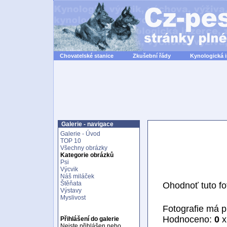
Chovatelské stanice
Zkušební řády
Kynologická 
Galerie - navigace
Galerie - Úvod
TOP 10
Všechny obrázky
Kategorie obrázků
Psi
Výcvik
Náš miláček
Štěňata
Ohodnoť tuto fot
Výstavy
Myslivost
Fotografie má 
Hodnoceno:
0
x
Přihlášení do galerie
Nejste přihlášen nebo