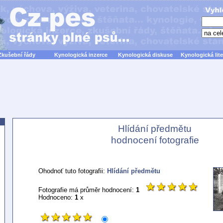
Zkušební řády
Kynologická inzerce
Kynologická diskuse
Kynologická lite
Hlídání předmětu
hodnocení fotografie
Ohodnoť tuto fotografii:
Hlídání předmětu
Fotografie má průměr hodnocení:
1
Hodnoceno:
1
x