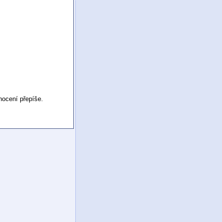
.
nocení přepíše.