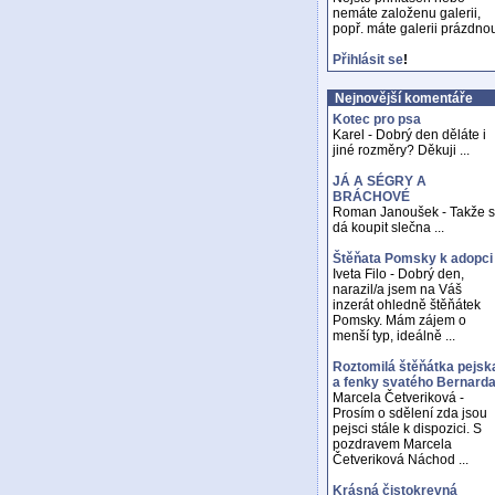
nemáte založenu galerii,
popř. máte galerii prázdno
Přihlásit se
!
Nejnovější komentáře
Kotec pro psa
Karel - Dobrý den děláte i
jiné rozměry? Děkuji ...
JÁ A SÉGRY A
BRÁCHOVÉ
Roman Janoušek - Takže 
dá koupit slečna ...
Štěňata Pomsky k adopci
Iveta Filo - Dobrý den,
narazil/a jsem na Váš
inzerát ohledně štěňátek
Pomsky. Mám zájem o
menší typ, ideálně ...
Roztomilá štěňátka pejsk
a fenky svatého Bernard
Marcela Četveriková -
Prosím o sdělení zda jsou
pejsci stále k dispozici. S
pozdravem Marcela
Četveriková Náchod ...
Krásná čistokrevná