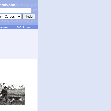
ratura
S.O.S. pes