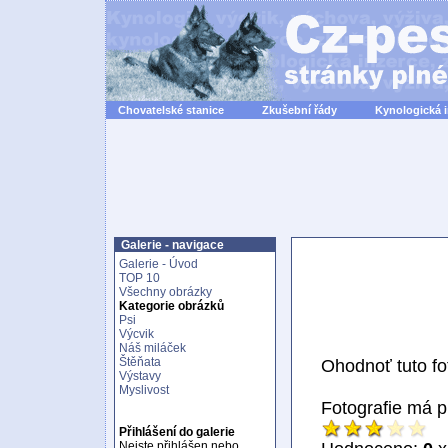
Chovatelské stanice
Zkušební řády
Kynologická 
Galerie - navigace
Galerie - Úvod
TOP 10
Všechny obrázky
Kategorie obrázků
Psi
Výcvik
Náš miláček
Štěňata
Ohodnoť tuto fot
Výstavy
Myslivost
Fotografie má 
Přihlášení do galerie
Nejste přihlášen nebo