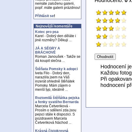
Hodnoceno:
0
x
nemáte založenu galerii,
popř. máte galerii prázdnou!
Přihlásit se
!
Nejnovější komentáře
Kotec pro psa
Karel - Dobrý den děláte i
jiné rozměry? Děkuji ...
JÁ A SÉGRY A
BRÁCHOVÉ
Roman Janoušek - Takže se
dá koupit slečna ...
Hodnocení j
Štěňata Pomsky k adopci
Každou fotogr
Iveta Filo - Dobrý den,
narazil/a jsem na Váš
Při opakovan
inzerát ohledně štěňátek
hodnocení př
Pomsky. Mám zájem o
menší typ, ideálně ...
Roztomilá štěňátka pejska
a fenky svatého Bernarda
Marcela Četveriková -
Prosím o sdělení zda jsou
pejsci stále k dispozici. S
pozdravem Marcela
Četveriková Náchod ...
Krásná čistokrevná