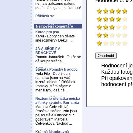
Hodnoceno:
0
x
nemáte založenu galerii,
popř. máte galerii prázdnou!
Přihlásit se
!
Nejnovější komentáře
Kotec pro psa
Karel - Dobrý den děláte i
jiné rozměry? Děkuji ...
JÁ A SÉGRY A
BRÁCHOVÉ
Roman Janoušek - Takže se
dá koupit slečna ...
Hodnocení j
Štěňata Pomsky k adopci
Každou fotogr
Iveta Filo - Dobrý den,
Při opakovan
narazil/a jsem na Váš
inzerát ohledně štěňátek
hodnocení př
Pomsky. Mám zájem o
menší typ, ideálně ...
Roztomilá štěňátka pejska
a fenky svatého Bernarda
Marcela Četveriková -
Prosím o sdělení zda jsou
pejsci stále k dispozici. S
pozdravem Marcela
Četveriková Náchod ...
Krásná čistokrevná