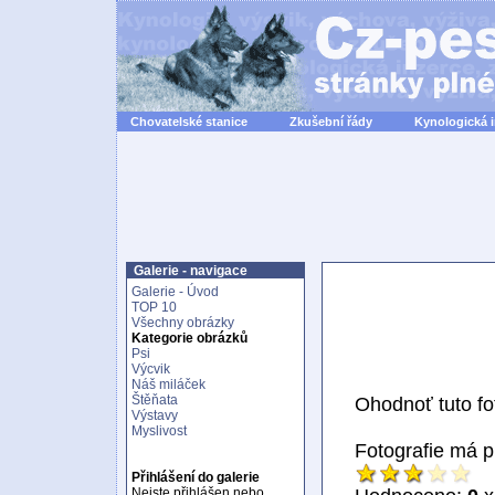
Chovatelské stanice
Zkušební řády
Kynologická 
Galerie - navigace
Galerie - Úvod
TOP 10
Všechny obrázky
Kategorie obrázků
Psi
Výcvik
Náš miláček
Štěňata
Ohodnoť tuto fot
Výstavy
Myslivost
Fotografie má 
Přihlášení do galerie
Nejste přihlášen nebo