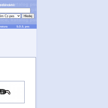
ratura
S.O.S. pes