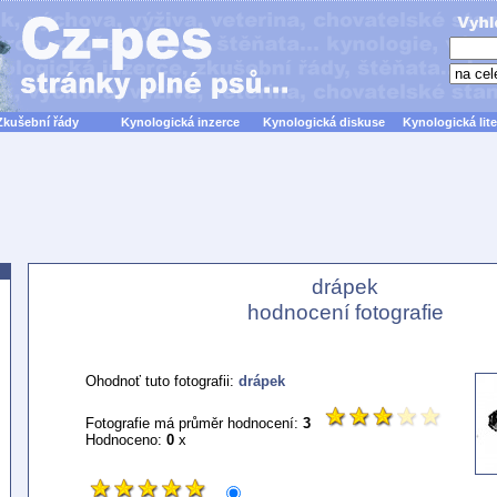
Zkušební řády
Kynologická inzerce
Kynologická diskuse
Kynologická lite
drápek
hodnocení fotografie
Ohodnoť tuto fotografii:
drápek
Fotografie má průměr hodnocení:
3
Hodnoceno:
0
x