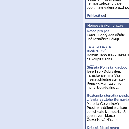
nemáte založenu galerii,
popř. máte galerii prázdno
Přihlásit se
!
Nejnovější komentáře
Kotec pro psa
Karel - Dobrý den děláte i
jiné rozměry? Děkuji ...
JÁ A SÉGRY A
BRÁCHOVÉ
Roman Janoušek - Takže 
dá koupit slečna ...
Štěňata Pomsky k adopci
Iveta Filo - Dobrý den,
narazil/a jsem na Váš
inzerát ohledně štěňátek
Pomsky. Mám zájem o
menší typ, ideálně ...
Roztomilá štěňátka pejsk
a fenky svatého Bernard
Marcela Četveriková -
Prosím o sdělení zda jsou
pejsci stále k dispozici. S
pozdravem Marcela
Četveriková Náchod ...
Krásná čistokrevná