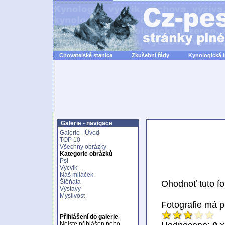
Chovatelské stanice
Zkušební řády
Kynologická 
Galerie - navigace
Galerie - Úvod
TOP 10
Všechny obrázky
Kategorie obrázků
Psi
Výcvik
Náš miláček
Štěňata
Ohodnoť tuto fot
Výstavy
Myslivost
Fotografie má 
Přihlášení do galerie
Nejste přihlášen nebo