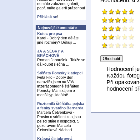
Hodnoceno:
0
x
nemáte založenu galerii,
popř. máte galerii prázdnou!
Přihlásit se
!
Nejnovější komentáře
Kotec pro psa
Karel - Dobrý den děláte i
jiné rozměry? Děkuji ...
JÁ A SÉGRY A
BRÁCHOVÉ
Roman Janoušek - Takže se
dá koupit slečna ...
Hodnocení j
Štěňata Pomsky k adopci
Každou fotogr
Iveta Filo - Dobrý den,
Při opakovan
narazil/a jsem na Váš
inzerát ohledně štěňátek
hodnocení př
Pomsky. Mám zájem o
menší typ, ideálně ...
Roztomilá štěňátka pejska
a fenky svatého Bernarda
Marcela Četveriková -
Prosím o sdělení zda jsou
pejsci stále k dispozici. S
pozdravem Marcela
Četveriková Náchod ...
Krásná čistokrevná