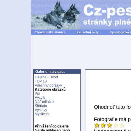
Chovatelské stanice
Zkušební řády
Kynologická 
Galerie - navigace
Galerie - Úvod
TOP 10
Všechny obrázky
Kategorie obrázků
Psi
Výcvik
Náš miláček
Štěňata
Ohodnoť tuto fot
Výstavy
Myslivost
Fotografie má 
Přihlášení do galerie
Nejste přihlášen nebo