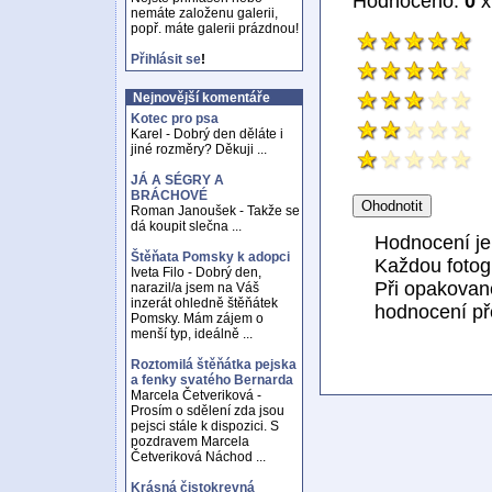
Hodnoceno:
0
x
nemáte založenu galerii,
popř. máte galerii prázdnou!
Přihlásit se
!
Nejnovější komentáře
Kotec pro psa
Karel - Dobrý den děláte i
jiné rozměry? Děkuji ...
JÁ A SÉGRY A
BRÁCHOVÉ
Roman Janoušek - Takže se
dá koupit slečna ...
Hodnocení j
Štěňata Pomsky k adopci
Každou fotogr
Iveta Filo - Dobrý den,
Při opakovan
narazil/a jsem na Váš
inzerát ohledně štěňátek
hodnocení př
Pomsky. Mám zájem o
menší typ, ideálně ...
Roztomilá štěňátka pejska
a fenky svatého Bernarda
Marcela Četveriková -
Prosím o sdělení zda jsou
pejsci stále k dispozici. S
pozdravem Marcela
Četveriková Náchod ...
Krásná čistokrevná