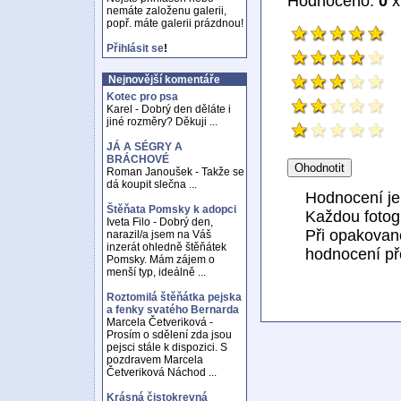
Hodnoceno:
0
x
nemáte založenu galerii,
popř. máte galerii prázdnou!
Přihlásit se
!
Nejnovější komentáře
Kotec pro psa
Karel - Dobrý den děláte i
jiné rozměry? Děkuji ...
JÁ A SÉGRY A
BRÁCHOVÉ
Roman Janoušek - Takže se
dá koupit slečna ...
Hodnocení j
Štěňata Pomsky k adopci
Každou fotogr
Iveta Filo - Dobrý den,
Při opakovan
narazil/a jsem na Váš
inzerát ohledně štěňátek
hodnocení př
Pomsky. Mám zájem o
menší typ, ideálně ...
Roztomilá štěňátka pejska
a fenky svatého Bernarda
Marcela Četveriková -
Prosím o sdělení zda jsou
pejsci stále k dispozici. S
pozdravem Marcela
Četveriková Náchod ...
Krásná čistokrevná