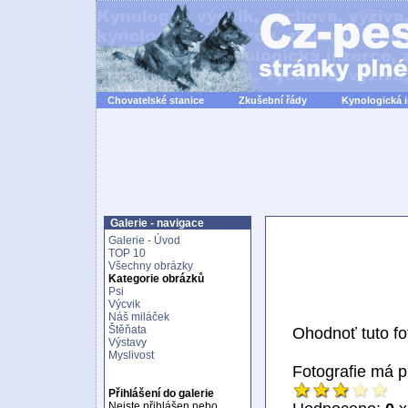
Chovatelské stanice
Zkušební řády
Kynologická 
Galerie - navigace
Galerie - Úvod
TOP 10
Všechny obrázky
Kategorie obrázků
Psi
Výcvik
Náš miláček
Štěňata
Ohodnoť tuto fot
Výstavy
Myslivost
Fotografie má 
Přihlášení do galerie
Nejste přihlášen nebo