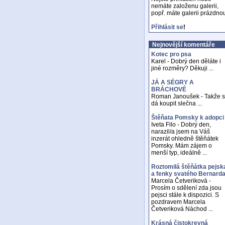
nemáte založenu galerii,
popř. máte galerii prázdno
Přihlásit se
!
Nejnovější komentáře
Kotec pro psa
Karel - Dobrý den děláte i
jiné rozměry? Děkuji ...
JÁ A SÉGRY A
BRÁCHOVÉ
Roman Janoušek - Takže 
dá koupit slečna ...
Štěňata Pomsky k adopci
Iveta Filo - Dobrý den,
narazil/a jsem na Váš
inzerát ohledně štěňátek
Pomsky. Mám zájem o
menší typ, ideálně ...
Roztomilá štěňátka pejsk
a fenky svatého Bernard
Marcela Četveriková -
Prosím o sdělení zda jsou
pejsci stále k dispozici. S
pozdravem Marcela
Četveriková Náchod ...
Krásná čistokrevná