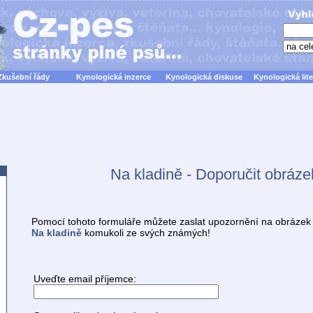
Zkušební řády
Kynologická inzerce
Kynologická diskuse
Kynologická lite
Na kladině - Doporučit obráze
Pomocí tohoto formuláře můžete zaslat upozornění na obrázek
Na kladině
komukoli ze svých známých!
Uveďte email příjemce: