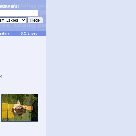
ratura
S.O.S. pes
k