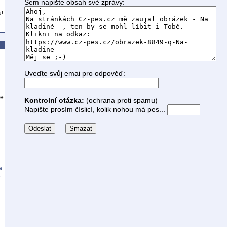
Sem napište obsah své zprávy:
u!
Uveďte svůj emai pro odpověď:
se
Kontrolní otázka:
(ochrana proti spamu)
Napište prosím číslicí, kolik nohou má pes...
a
a