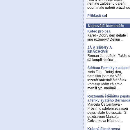
nemáte založenu galerii,
popř. máte galerii prázdno
Přihlásit se
!
Nejnovější komentáře
Kotec pro psa
Karel - Dobrý den děláte i
jiné rozměry? Děkuji ...
JÁ A SÉGRY A
BRÁCHOVÉ
Roman Janoušek - Takže 
dá koupit slečna ...
Štěňata Pomsky k adopci
Iveta Filo - Dobrý den,
narazil/a jsem na Váš
inzerát ohledně štěňátek
Pomsky. Mám zájem o
menší typ, ideálně ...
Roztomilá štěňátka pejsk
a fenky svatého Bernard
Marcela Četveriková -
Prosím o sdělení zda jsou
pejsci stále k dispozici. S
pozdravem Marcela
Četveriková Náchod ...
Krásná čistokrevná