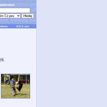
ratura
S.O.S. pes
ek