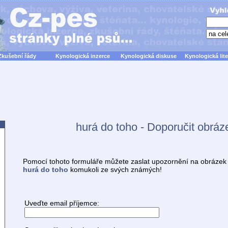
Zkušební řády
Kynologická inzerce
Kynologická diskuse
Kynologická lite
hurá do toho - Doporučit obráz
Pomocí tohoto formuláře můžete zaslat upozornění na obrázek
hurá do toho
komukoli ze svých známých!
Uveďte email příjemce: