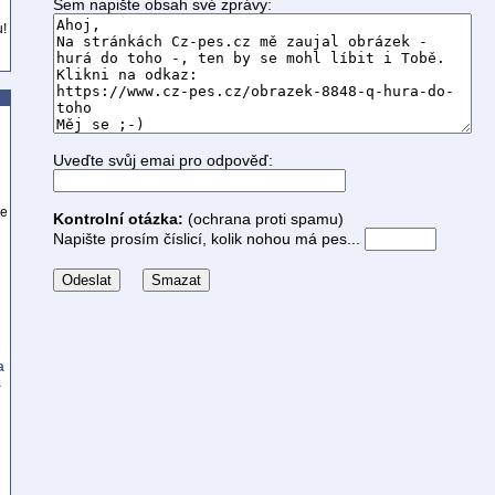
Sem napište obsah své zprávy:
u!
Uveďte svůj emai pro odpověď:
se
Kontrolní otázka:
(ochrana proti spamu)
Napište prosím číslicí, kolik nohou má pes...
a
a