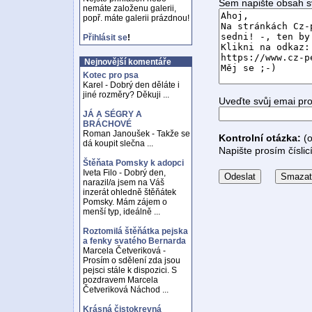
Sem napište obsah s
nemáte založenu galerii,
popř. máte galerii prázdnou!
Přihlásit se
!
Nejnovější komentáře
Kotec pro psa
Karel - Dobrý den děláte i
jiné rozměry? Děkuji ...
Uveďte svůj emai pr
JÁ A SÉGRY A
BRÁCHOVÉ
Roman Janoušek - Takže se
Kontrolní otázka:
(o
dá koupit slečna ...
Napište prosím číslic
Štěňata Pomsky k adopci
Iveta Filo - Dobrý den,
narazil/a jsem na Váš
inzerát ohledně štěňátek
Pomsky. Mám zájem o
menší typ, ideálně ...
Roztomilá štěňátka pejska
a fenky svatého Bernarda
Marcela Četveriková -
Prosím o sdělení zda jsou
pejsci stále k dispozici. S
pozdravem Marcela
Četveriková Náchod ...
Krásná čistokrevná