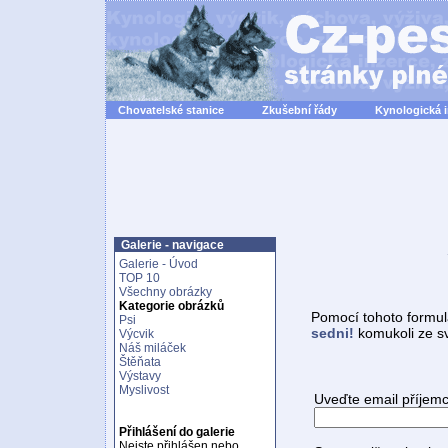
Chovatelské stanice
Zkušební řády
Kynologická 
Galerie - navigace
Galerie - Úvod
TOP 10
Všechny obrázky
Kategorie obrázků
Pomocí tohoto formul
Psi
sedni!
komukoli ze s
Výcvik
Náš miláček
Štěňata
Výstavy
Myslivost
Uveďte email příjemc
Přihlášení do galerie
Nejste přihlášen nebo