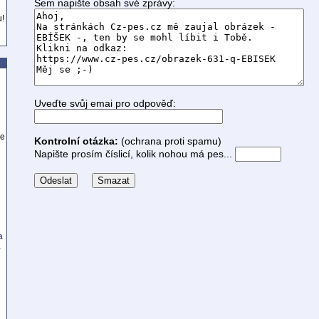
Sem napište obsah své zprávy:
u!
Uveďte svůj emai pro odpověď:
se
Kontrolní otázka:
(ochrana proti spamu)
Napište prosím číslicí, kolik nohou má pes...
a
a