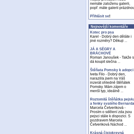
nemáte založenu galerii,
popř. máte galerii prázdno
Přihlásit se
!
Nejnovější komentáře
Kotec pro psa
Karel - Dobrý den děláte i
jiné rozměry? Děkuji ...
JÁ A SÉGRY A
BRÁCHOVÉ
Roman Janoušek - Takže 
dá koupit slečna ...
Štěňata Pomsky k adopci
Iveta Filo - Dobrý den,
narazil/a jsem na Váš
inzerát ohledně štěňátek
Pomsky. Mám zájem o
menší typ, ideálně ...
Roztomilá štěňátka pejsk
a fenky svatého Bernard
Marcela Četveriková -
Prosím o sdělení zda jsou
pejsci stále k dispozici. S
pozdravem Marcela
Četveriková Náchod ...
Krásná čistokrevná