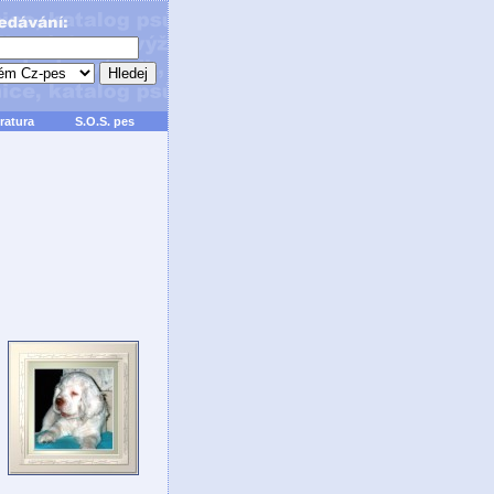
ratura
S.O.S. pes