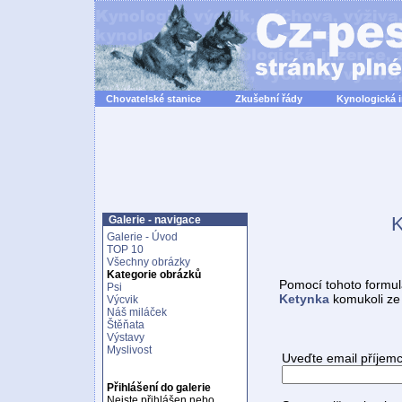
Chovatelské stanice
Zkušební řády
Kynologická 
K
Galerie - navigace
Galerie - Úvod
TOP 10
Všechny obrázky
Kategorie obrázků
Pomocí tohoto formul
Psi
Ketynka
komukoli ze
Výcvik
Náš miláček
Štěňata
Výstavy
Myslivost
Uveďte email příjemc
Přihlášení do galerie
Nejste přihlášen nebo