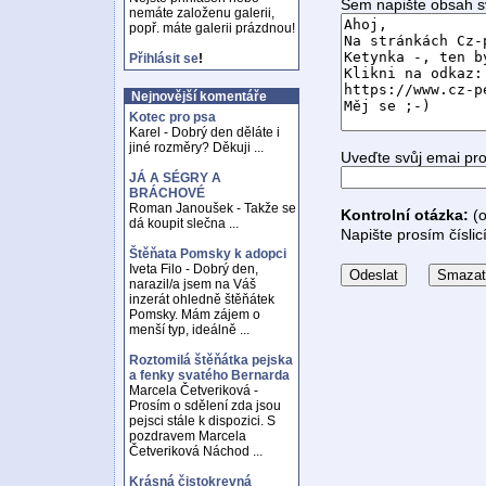
Sem napište obsah s
nemáte založenu galerii,
popř. máte galerii prázdnou!
Přihlásit se
!
Nejnovější komentáře
Kotec pro psa
Karel - Dobrý den děláte i
jiné rozměry? Děkuji ...
Uveďte svůj emai pr
JÁ A SÉGRY A
BRÁCHOVÉ
Roman Janoušek - Takže se
Kontrolní otázka:
(o
dá koupit slečna ...
Napište prosím číslic
Štěňata Pomsky k adopci
Iveta Filo - Dobrý den,
narazil/a jsem na Váš
inzerát ohledně štěňátek
Pomsky. Mám zájem o
menší typ, ideálně ...
Roztomilá štěňátka pejska
a fenky svatého Bernarda
Marcela Četveriková -
Prosím o sdělení zda jsou
pejsci stále k dispozici. S
pozdravem Marcela
Četveriková Náchod ...
Krásná čistokrevná