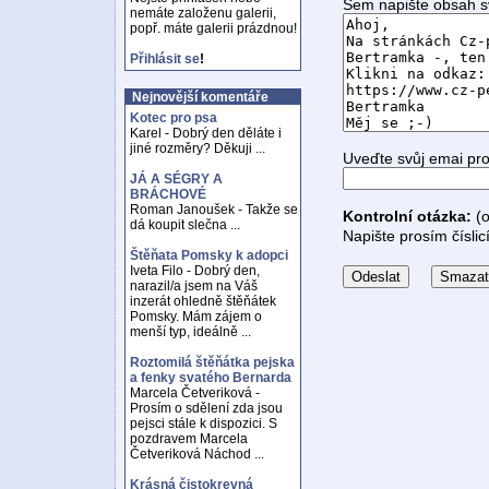
Sem napište obsah s
nemáte založenu galerii,
popř. máte galerii prázdnou!
Přihlásit se
!
Nejnovější komentáře
Kotec pro psa
Karel - Dobrý den děláte i
jiné rozměry? Děkuji ...
Uveďte svůj emai pr
JÁ A SÉGRY A
BRÁCHOVÉ
Roman Janoušek - Takže se
Kontrolní otázka:
(o
dá koupit slečna ...
Napište prosím číslic
Štěňata Pomsky k adopci
Iveta Filo - Dobrý den,
narazil/a jsem na Váš
inzerát ohledně štěňátek
Pomsky. Mám zájem o
menší typ, ideálně ...
Roztomilá štěňátka pejska
a fenky svatého Bernarda
Marcela Četveriková -
Prosím o sdělení zda jsou
pejsci stále k dispozici. S
pozdravem Marcela
Četveriková Náchod ...
Krásná čistokrevná