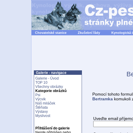
Chovatelské stanice
Zkušební řády
Kynologická 
Be
Galerie - navigace
Galerie - Úvod
TOP 10
Všechny obrázky
Kategorie obrázků
Pomocí tohoto formul
Psi
Bertramka
komukoli 
Výcvik
Náš miláček
Štěňata
Výstavy
Myslivost
Uveďte email příjemc
Přihlášení do galerie
Nejste přihlášen nebo