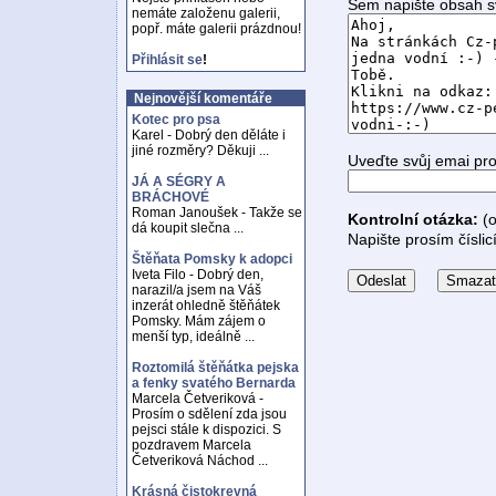
Sem napište obsah s
nemáte založenu galerii,
popř. máte galerii prázdnou!
Přihlásit se
!
Nejnovější komentáře
Kotec pro psa
Karel - Dobrý den děláte i
jiné rozměry? Děkuji ...
Uveďte svůj emai pr
JÁ A SÉGRY A
BRÁCHOVÉ
Roman Janoušek - Takže se
Kontrolní otázka:
(o
dá koupit slečna ...
Napište prosím číslic
Štěňata Pomsky k adopci
Iveta Filo - Dobrý den,
narazil/a jsem na Váš
inzerát ohledně štěňátek
Pomsky. Mám zájem o
menší typ, ideálně ...
Roztomilá štěňátka pejska
a fenky svatého Bernarda
Marcela Četveriková -
Prosím o sdělení zda jsou
pejsci stále k dispozici. S
pozdravem Marcela
Četveriková Náchod ...
Krásná čistokrevná