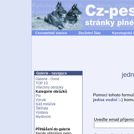
Chovatelské stanice
Zkušební řády
Kynologická 
jedn
Galerie - navigace
Galerie - Úvod
TOP 10
Všechny obrázky
Kategorie obrázků
Pomocí tohoto formul
Psi
jedna vodní :-)
komuk
Výcvik
Náš miláček
Štěňata
Výstavy
Myslivost
Uveďte email příjemc
Přihlášení do galerie
Nejste přihlášen nebo