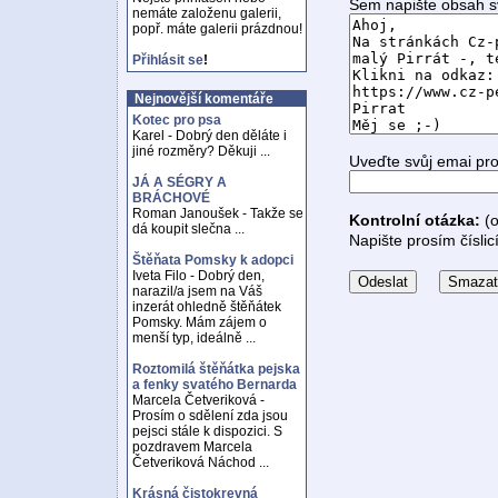
Sem napište obsah s
nemáte založenu galerii,
popř. máte galerii prázdnou!
Přihlásit se
!
Nejnovější komentáře
Kotec pro psa
Karel - Dobrý den děláte i
jiné rozměry? Děkuji ...
Uveďte svůj emai pr
JÁ A SÉGRY A
BRÁCHOVÉ
Roman Janoušek - Takže se
Kontrolní otázka:
(o
dá koupit slečna ...
Napište prosím číslic
Štěňata Pomsky k adopci
Iveta Filo - Dobrý den,
narazil/a jsem na Váš
inzerát ohledně štěňátek
Pomsky. Mám zájem o
menší typ, ideálně ...
Roztomilá štěňátka pejska
a fenky svatého Bernarda
Marcela Četveriková -
Prosím o sdělení zda jsou
pejsci stále k dispozici. S
pozdravem Marcela
Četveriková Náchod ...
Krásná čistokrevná