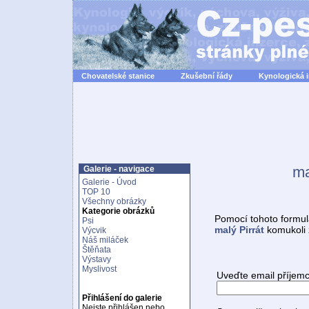
Chovatelské stanice
Zkušební řády
Kynologická 
ma
Galerie - navigace
Galerie - Úvod
TOP 10
Všechny obrázky
Kategorie obrázků
Pomocí tohoto formul
Psi
malý Pirrát
komukoli 
Výcvik
Náš miláček
Štěňata
Výstavy
Myslivost
Uveďte email příjemc
Přihlášení do galerie
Nejste přihlášen nebo