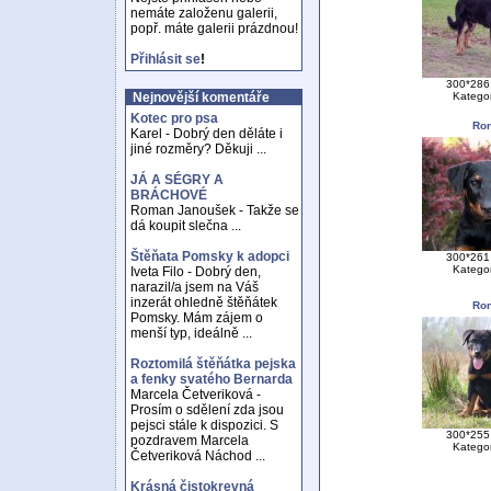
nemáte založenu galerii,
popř. máte galerii prázdnou!
Přihlásit se
!
300*286 
Katego
Nejnovější komentáře
Kotec pro psa
Ron
Karel - Dobrý den děláte i
jiné rozměry? Děkuji ...
JÁ A SÉGRY A
BRÁCHOVÉ
Roman Janoušek - Takže se
dá koupit slečna ...
Štěňata Pomsky k adopci
300*261 
Katego
Iveta Filo - Dobrý den,
narazil/a jsem na Váš
inzerát ohledně štěňátek
Ron
Pomsky. Mám zájem o
menší typ, ideálně ...
Roztomilá štěňátka pejska
a fenky svatého Bernarda
Marcela Četveriková -
Prosím o sdělení zda jsou
pejsci stále k dispozici. S
300*255 
pozdravem Marcela
Katego
Četveriková Náchod ...
Krásná čistokrevná