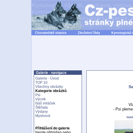
Chovatelské stanice
Zkušební řády
Kynologická 
Galerie - navigace
Galerie - Úvod
TOP 10
Se
Všechny obrázky
Kategorie obrázků
Psi
Výcvik
Náš miláček
Vl
Štěňata
- Psi pleme
Výstavy
Myslivost
Vald
Přihlášení do galerie
Nejste přihlášen nebo