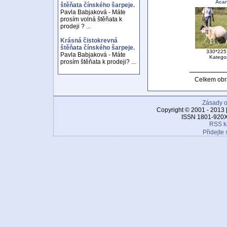
Acan
štěňata čínského šarpeje.
Pavla Babjaková - Máte
prosím volná štěňata k
prodeji ? ...
Krásná čistokrevná
štěňata čínského šarpeje.
330*225 
Pavla Babjaková - Máte
Katego
prosím štěňata k prodeji? ...
Celkem obr
Zásady o
Copyright © 2001 - 2013 
ISSN 1801-920X
RSS k
Přidejte 