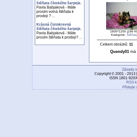
štěňata čínského šarpeje.
Pavla Babjaková - Máte
prosím volná štěňata k
prodeji ? ...
Krásná čistokrevná
štěňata čínského šarpeje.
1600*1200 (196 K
Pavla Babjaková - Máte
Kategorie:
Štěňat
prosím štěňata k prodeji? ...
Celkem obrázků:
11
Quendy01
má j
Zásady o
Copyright © 2001 - 2013 
ISSN 1801-920X
RSS k
Přidejte 