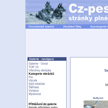
Chovatelské stanice
Zkušební řády
Kynologická 
Galerie - navigace
Galerie - Úvod
TOP 10
Se
Všechny obrázky
Kategorie obrázků
Psi
Výcvik
Náš miláček
Vl
Štěňata
Výstavy
Myslivost
Buffynek
Přihlášení do galerie
Nejste přihlášen nebo