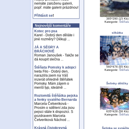
nemáte založenu galerii,
popř. máte galerii prázdnou!
Přihlásit se
!
385*290 (15 Kb)
Kategorie:
Štěňat
Nejnovější komentáře
Kotec pro psa
silkátka
Karel - Dobrý den děláte i
jiné rozměry? Děkuji ...
JÁ A SÉGRY A
BRÁCHOVÉ
Roman Janoušek - Takže se
dá koupit slečna ...
560*476 (55 Kb)
Štěňata Pomsky k adopci
Kategorie:
Štěňat
Iveta Filo - Dobrý den,
narazil/a jsem na Váš
inzerát ohledně štěňátek
Pomsky. Mám zájem o
Šelinky dětičky
menší typ, ideálně ...
Roztomilá štěňátka pejska
a fenky svatého Bernarda
Marcela Četveriková -
Prosím o sdělení zda jsou
635*428 (58 Kb)
pejsci stále k dispozici. S
Kategorie:
Štěňat
pozdravem Marcela
Četveriková Náchod ...
Krásná čistokrevná
Šelinka se synáč