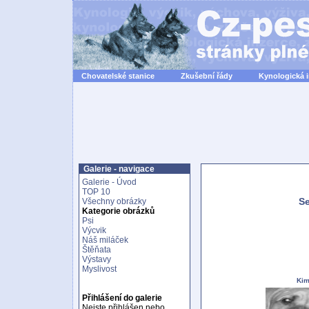
Chovatelské stanice
Zkušební řády
Kynologická 
Galerie - navigace
Galerie - Úvod
TOP 10
Se
Všechny obrázky
Kategorie obrázků
Psi
Výcvik
Náš miláček
Štěňata
Výstavy
Myslivost
Ki
Přihlášení do galerie
Nejste přihlášen nebo