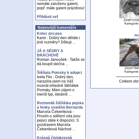
nemáte založenu galerii,
popř. máte galerii prázdnou!
Přihlásit se
!
2048*1536
Kategorie
Nejnovější komentáře
Kotec pro psa
Ak
Karel - Dobrý den děláte i
jiné rozměry? Děkuji ...
JÁ A SÉGRY A
BRÁCHOVÉ
Roman Janoušek - Takže se
dá koupit slečna ...
1024*768 
Kategorie
Štěňata Pomsky k adopci
Iveta Filo - Dobrý den,
Celkem obr
narazil/a jsem na Váš
inzerát ohledně štěňátek
Pomsky. Mám zájem o
menší typ, ideálně ...
Roztomilá štěňátka pejska
a fenky svatého Bernarda
Marcela Četveriková -
Prosím o sdělení zda jsou
pejsci stále k dispozici. S
pozdravem Marcela
Četveriková Náchod ...
Krásná čistokrevná