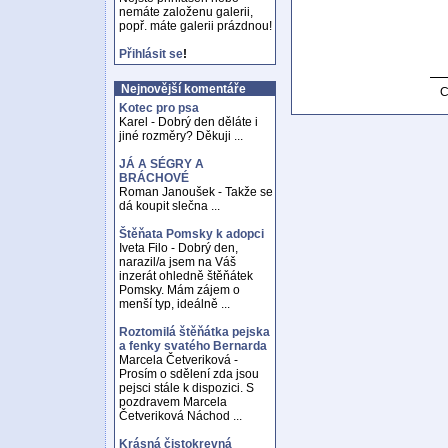
nemáte založenu galerii,
popř. máte galerii prázdnou!
Přihlásit se
!
Nejnovější komentáře
C
Kotec pro psa
Karel - Dobrý den děláte i
jiné rozměry? Děkuji ...
JÁ A SÉGRY A
BRÁCHOVÉ
Roman Janoušek - Takže se
dá koupit slečna ...
Štěňata Pomsky k adopci
Iveta Filo - Dobrý den,
narazil/a jsem na Váš
inzerát ohledně štěňátek
Pomsky. Mám zájem o
menší typ, ideálně ...
Roztomilá štěňátka pejska
a fenky svatého Bernarda
Marcela Četveriková -
Prosím o sdělení zda jsou
pejsci stále k dispozici. S
pozdravem Marcela
Četveriková Náchod ...
Krásná čistokrevná