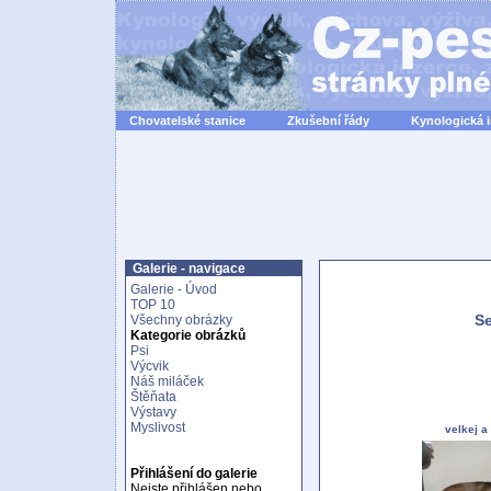
Chovatelské stanice
Zkušební řády
Kynologická 
Galerie - navigace
Galerie - Úvod
TOP 10
Se
Všechny obrázky
Kategorie obrázků
Psi
Výcvik
Náš miláček
Štěňata
Výstavy
Myslivost
velkej a
Přihlášení do galerie
Nejste přihlášen nebo