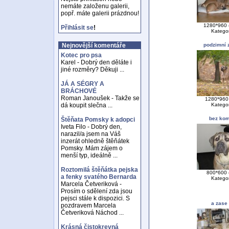
nemáte založenu galerii,
popř. máte galerii prázdnou!
1280*960 
Přihlásit se
!
Katego
podzimní 
Nejnovější komentáře
Kotec pro psa
Karel - Dobrý den děláte i
jiné rozměry? Děkuji ...
JÁ A SÉGRY A
BRÁCHOVÉ
Roman Janoušek - Takže se
1280*960 
Katego
dá koupit slečna ...
bez kom
Štěňata Pomsky k adopci
Iveta Filo - Dobrý den,
narazil/a jsem na Váš
inzerát ohledně štěňátek
Pomsky. Mám zájem o
menší typ, ideálně ...
Roztomilá štěňátka pejska
800*600 
a fenky svatého Bernarda
Katego
Marcela Četveriková -
Prosím o sdělení zda jsou
pejsci stále k dispozici. S
a zase
pozdravem Marcela
Četveriková Náchod ...
Krásná čistokrevná