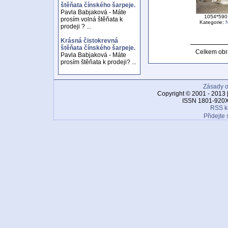
štěňata čínského šarpeje.
Pavla Babjaková - Máte
1054*590 
prosím volná štěňata k
Kategorie:
N
prodeji ? ...
Krásná čistokrevná
štěňata čínského šarpeje.
Celkem obr
Pavla Babjaková - Máte
prosím štěňata k prodeji? ...
Zásady o
Copyright © 2001 - 2013 
ISSN 1801-920X
RSS k
Přidejte 