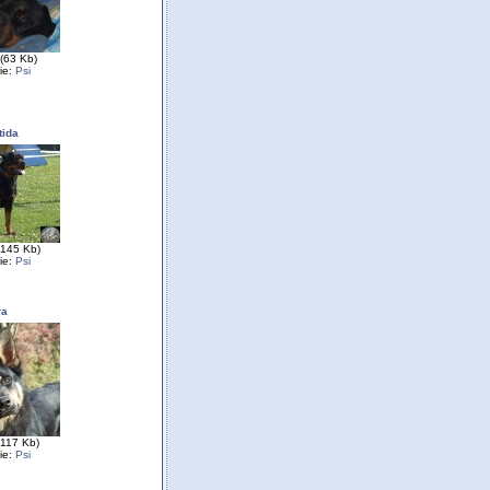
(63 Kb)
ie:
Psi
tida
(145 Kb)
ie:
Psi
ra
(117 Kb)
ie:
Psi