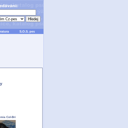
ratura
S.O.S. pes
y
mia Col-Bri