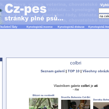
Zkušební řády
Kynologická inzerce
Kynologická diskuse
Kynologická lite
colbri
Seznam galerií
|
TOP 10
|
Všechny obrázk
Vlastníkem galerie
colbri
je
ati
- rtw
Blázni na svobodě
Drusilla Bohemia Col-Bri
Dorotka Bohe