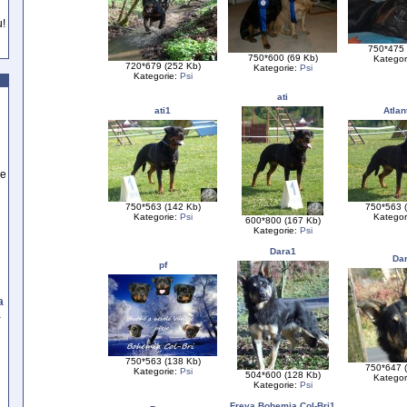
u!
750*475 
750*600 (69 Kb)
Kategor
720*679 (252 Kb)
Kategorie:
Psi
Kategorie:
Psi
ati
ati1
Atlan
se
750*563 (142 Kb)
750*563 
Kategorie:
Psi
Kategor
600*800 (167 Kb)
Kategorie:
Psi
Dara1
Da
pf
a
a
750*563 (138 Kb)
750*647 
Kategorie:
Psi
504*600 (128 Kb)
Kategor
Kategorie:
Psi
Freya Bohemia Col-Bri1