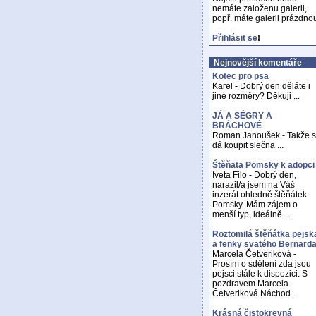
nemáte založenu galerii,
popř. máte galerii prázdno
Přihlásit se
!
Nejnovější komentáře
Kotec pro psa
Karel - Dobrý den děláte i
jiné rozměry? Děkuji ...
JÁ A SÉGRY A
BRÁCHOVÉ
Roman Janoušek - Takže 
dá koupit slečna ...
Štěňata Pomsky k adopci
Iveta Filo - Dobrý den,
narazil/a jsem na Váš
inzerát ohledně štěňátek
Pomsky. Mám zájem o
menší typ, ideálně ...
Roztomilá štěňátka pejsk
a fenky svatého Bernard
Marcela Četveriková -
Prosím o sdělení zda jsou
pejsci stále k dispozici. S
pozdravem Marcela
Četveriková Náchod ...
Krásná čistokrevná