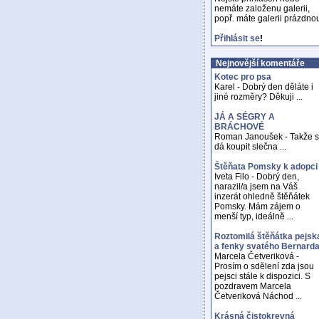
nemáte založenu galerii,
popř. máte galerii prázdno
Přihlásit se
!
Nejnovější komentáře
Kotec pro psa
Karel - Dobrý den děláte i
jiné rozměry? Děkuji ...
JÁ A SÉGRY A
BRÁCHOVÉ
Roman Janoušek - Takže 
dá koupit slečna ...
Štěňata Pomsky k adopci
Iveta Filo - Dobrý den,
narazil/a jsem na Váš
inzerát ohledně štěňátek
Pomsky. Mám zájem o
menší typ, ideálně ...
Roztomilá štěňátka pejsk
a fenky svatého Bernard
Marcela Četveriková -
Prosím o sdělení zda jsou
pejsci stále k dispozici. S
pozdravem Marcela
Četveriková Náchod ...
Krásná čistokrevná