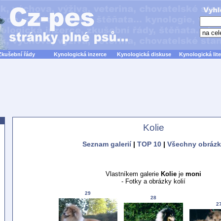
Zkušební řády
Kynologická inzerce
Kynologická diskuse
Kynologická lite
Kolie
Seznam galerií
|
TOP 10
|
Všechny obrázk
Vlastníkem galerie
Kolie
je
moni
- Fotky a obrázky kolií
29
28
2