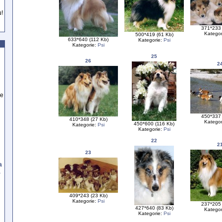
u!
371*233 
Kategor
500*419 (61 Kb)
633*640 (112 Kb)
Kategorie:
Psi
Kategorie:
Psi
25
26
2
se
450*337 
410*348 (27 Kb)
Kategor
450*600 (116 Kb)
Kategorie:
Psi
Kategorie:
Psi
22
2
23
a
a
409*243 (23 Kb)
Kategorie:
Psi
237*205 
427*640 (83 Kb)
Kategor
Kategorie:
Psi