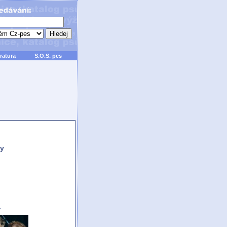
ratura
S.O.S. pes
y
7