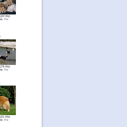
(20 Kb)
ie:
Psi
4
(76 Kb)
ie:
Psi
1
(21 Kb)
ie:
Psi