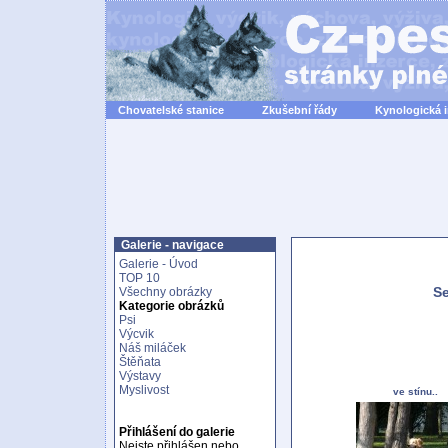
Chovatelské stanice
Zkušební řády
Kynologická 
Galerie - navigace
Galerie - Úvod
TOP 10
Se
Všechny obrázky
Kategorie obrázků
Psi
Výcvik
Náš miláček
Štěňata
Výstavy
Myslivost
ve stínu..
Přihlášení do galerie
Nejste přihlášen nebo