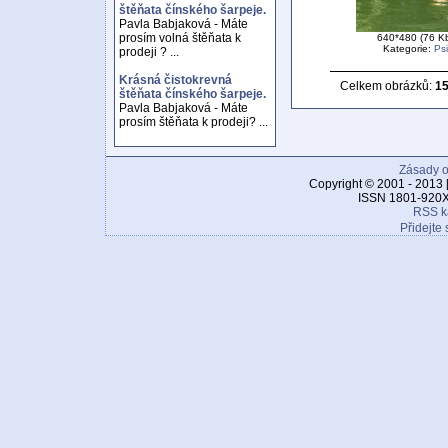
štěňata čínského šarpeje.
Pavla Babjaková - Máte
prosím volná štěňata k
640*480 (76 K
Kategorie:
Psi
prodeji ? ...
Krásná čistokrevná
Celkem obrázků:
1
štěňata čínského šarpeje.
Pavla Babjaková - Máte
prosím štěňata k prodeji? ...
Zásady o
Copyright © 2001 - 2013 
ISSN 1801-920X
RSS k
Přidejte 