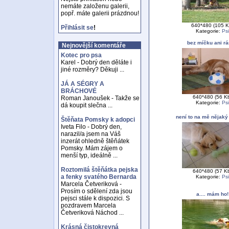
nemáte založenu galerii,
popř. máte galerii prázdnou!
640*480 (105 K
Přihlásit se
!
Kategorie:
Psi
bez míčku ani rá
Nejnovější komentáře
Kotec pro psa
Karel - Dobrý den děláte i
jiné rozměry? Děkuji ...
JÁ A SÉGRY A
BRÁCHOVÉ
640*480 (56 K
Roman Janoušek - Takže se
Kategorie:
Psi
dá koupit slečna ...
není to na mě nějaký
Štěňata Pomsky k adopci
Iveta Filo - Dobrý den,
narazil/a jsem na Váš
inzerát ohledně štěňátek
Pomsky. Mám zájem o
menší typ, ideálně ...
Roztomilá štěňátka pejska
640*480 (57 K
a fenky svatého Bernarda
Kategorie:
Psi
Marcela Četveriková -
Prosím o sdělení zda jsou
a.... mám ho!
pejsci stále k dispozici. S
pozdravem Marcela
Četveriková Náchod ...
Krásná čistokrevná