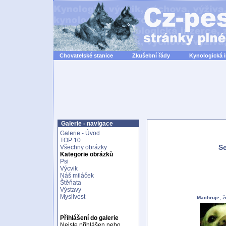
Chovatelské stanice
Zkušební řády
Kynologická 
Galerie - navigace
Galerie - Úvod
TOP 10
Se
Všechny obrázky
Kategorie obrázků
Psi
Výcvik
Náš miláček
Štěňata
Výstavy
Myslivost
Machruje, ž
Přihlášení do galerie
Nejste přihlášen nebo