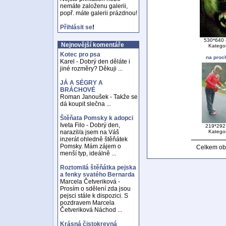
nemáte založenu galerii,
popř. máte galerii prázdnou!
Přihlásit se
!
530*640 
Nejnovější komentáře
Katego
Kotec pro psa
na proch
Karel - Dobrý den děláte i
jiné rozměry? Děkuji ...
JÁ A SÉGRY A
BRÁCHOVÉ
Roman Janoušek - Takže se
dá koupit slečna ...
Štěňata Pomsky k adopci
Iveta Filo - Dobrý den,
219*292 
Katego
narazil/a jsem na Váš
inzerát ohledně štěňátek
Pomsky. Mám zájem o
Celkem ob
menší typ, ideálně ...
Roztomilá štěňátka pejska
a fenky svatého Bernarda
Marcela Četveriková -
Prosím o sdělení zda jsou
pejsci stále k dispozici. S
pozdravem Marcela
Četveriková Náchod ...
Krásná čistokrevná