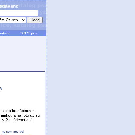
ratura
S.O.S. pes
y
 niekoľko záberov z
aminkou a na foto už sú
5 -3 mládenci a 2
to som nevidel