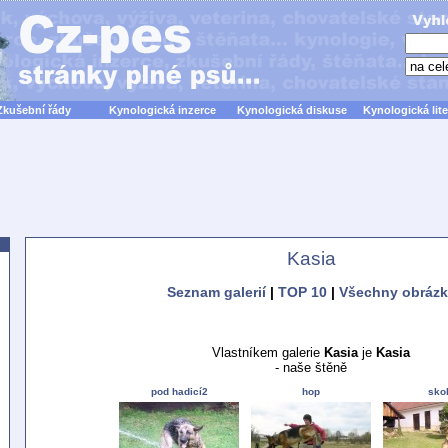
Zkušební řády
Kynologická inzerce
Kynologická diskuse
Kynologická lite
Kasia
Seznam galerií
|
TOP 10
|
Všechny obrázk
Vlastníkem galerie
Kasia
je
Kasia
- naše štěně
pod hadicí2
hop
sko