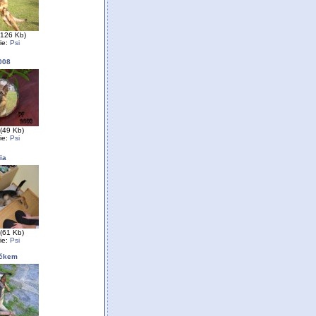
(126 Kb)
ie:
Psi
008
(49 Kb)
ie:
Psi
ia
(61 Kb)
ie:
Psi
íčkem