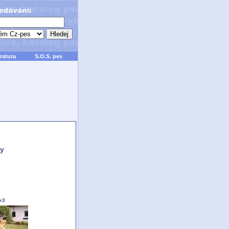
ratura
S.O.S. pes
y
k3