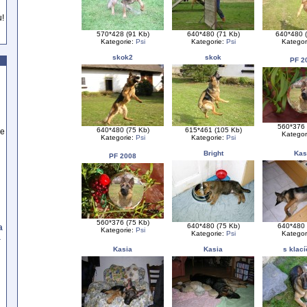
u!
570*428 (91 Kb)
640*480 (71 Kb)
640*480 
Kategorie:
Psi
Kategorie:
Psi
Kategor
skok2
skok
PF 2
560*376 
640*480 (75 Kb)
615*461 (105 Kb)
se
Kategor
Kategorie:
Psi
Kategorie:
Psi
Bright
Kas
PF 2008
560*376 (75 Kb)
640*480 (75 Kb)
640*480 
a
Kategorie:
Psi
Kategorie:
Psi
Kategor
a
Kasia
Kasia
s klac