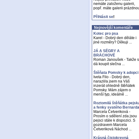
nemáte založenu galerii,
popř. máte galerii prázdno
Přihlásit se
!
Nejnovější komentáře
Kotec pro psa
Karel - Dobrý den děláte i
jiné rozměry? Děkuji ...
JÁ A SÉGRY A
BRÁCHOVÉ
Roman Janoušek - Takže 
dá koupit slečna ...
Štěňata Pomsky k adopci
Iveta Filo - Dobrý den,
narazil/a jsem na Váš
inzerát ohledně štěňátek
Pomsky. Mám zájem o
menší typ, ideálně ...
Roztomilá štěňátka pejsk
a fenky svatého Bernard
Marcela Četveriková -
Prosím o sdělení zda jsou
pejsci stále k dispozici. S
pozdravem Marcela
Četveriková Náchod ...
Krásná čistokrevná