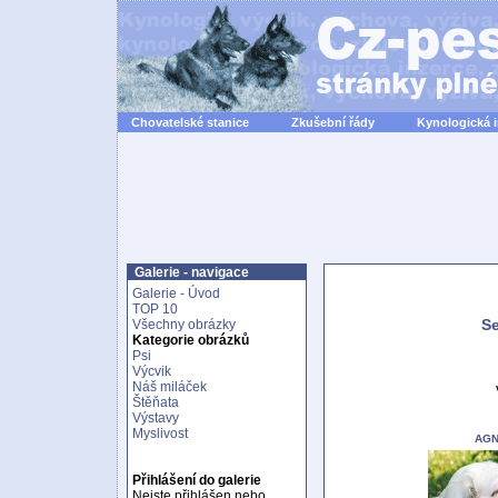
Chovatelské stanice
Zkušební řády
Kynologická 
Galerie - navigace
Galerie - Úvod
TOP 10
Se
Všechny obrázky
Kategorie obrázků
Psi
Výcvik
Náš miláček
Štěňata
Výstavy
Myslivost
AG
Přihlášení do galerie
Nejste přihlášen nebo