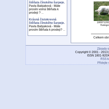
štěňata čínského šarpeje.
Pavla Babjaková - Máte
prosím volná štěňata k
prodeji ? ...
Krásná čistokrevná
1800*1200
štěňata čínského šarpeje.
Katego
Pavla Babjaková - Máte
prosím štěňata k prodeji? ...
Celkem obr
Zásady o
Copyright © 2001 - 2013 
ISSN 1801-920X
RSS k
Přidejte 