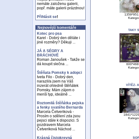
nemáte založenu galerii,
popř. máte galerii prázdnou!
1359*951 
Přihlásit se
!
Katego
Nejnovější komentáře
TAKY 
Kotec pro psa
Karel - Dobrý den děláte i
jiné rozměry? Děkuji ...
JÁ A SÉGRY A
BRÁCHOVÉ
Roman Janoušek - Takže se
dá koupit slečna ...
600*468 
Katego
Štěňata Pomsky k adopci
Iveta Filo - Dobrý den,
narazil/a jsem na Váš
VÍTĚZ- 
inzerát ohledně štěňátek
Pomsky. Mám zájem o
menší typ, ideálně ...
Roztomilá štěňátka pejska
a fenky svatého Bernarda
Marcela Četveriková -
1841*1229
Prosím o sdělení zda jsou
Katego
pejsci stále k dispozici. S
pozdravem Marcela
Četveriková Náchod ...
Krásná čistokrevná
SO