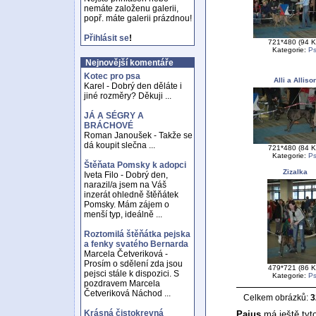
nemáte založenu galerii,
popř. máte galerii prázdnou!
Přihlásit se
!
721*480 (94 K
Kategorie:
Ps
Nejnovější komentáře
Kotec pro psa
Alli a Alliso
Karel - Dobrý den děláte i
jiné rozměry? Děkuji ...
JÁ A SÉGRY A
BRÁCHOVÉ
Roman Janoušek - Takže se
dá koupit slečna ...
721*480 (84 K
Kategorie:
Ps
Štěňata Pomsky k adopci
Zizalka
Iveta Filo - Dobrý den,
narazil/a jsem na Váš
inzerát ohledně štěňátek
Pomsky. Mám zájem o
menší typ, ideálně ...
Roztomilá štěňátka pejska
a fenky svatého Bernarda
Marcela Četveriková -
Prosím o sdělení zda jsou
479*721 (86 K
pejsci stále k dispozici. S
Kategorie:
Ps
pozdravem Marcela
Četveriková Náchod ...
Celkem obrázků:
3
Krásná čistokrevná
Pajus
má ještě tyto