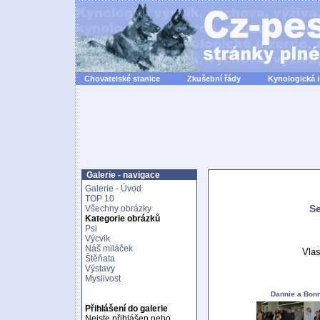
Chovatelské stanice
Zkušební řády
Kynologická 
Galerie - navigace
Galerie - Úvod
TOP 10
Se
Všechny obrázky
Kategorie obrázků
Psi
Výcvik
Náš miláček
Vlas
Štěňata
Výstavy
Myslivost
Dannie a Bonn
Přihlášení do galerie
Nejste přihlášen nebo