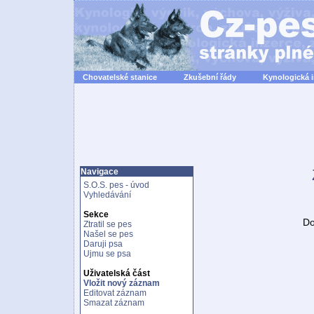
Chovatelské stanice
Zkušební řády
Kynologická 
Navigace
S.O.S. pes - úvod
Vyhledávání
Sekce
Do
Ztratil se pes
Našel se pes
Daruji psa
Ujmu se psa
Uživatelská část
Vložit nový záznam
Editovat záznam
Smazat záznam