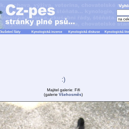
Zkušební řády
Kynologická inzerce
Kynologická diskuse
Kynologická lite
:)
Majitel galerie: Fifi
(galerie
Všehosměs
)