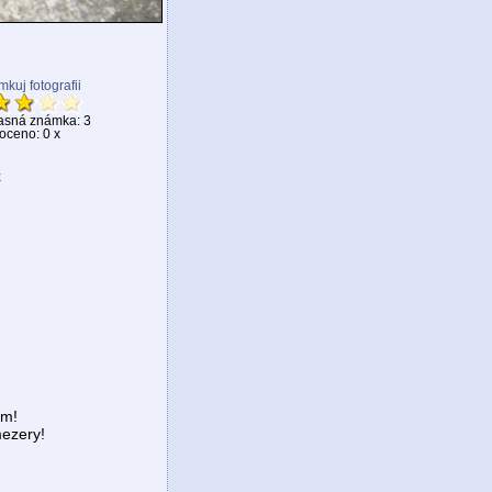
kuj fotografii
asná známka: 3
ceno: 0 x
k
em!
ezery!