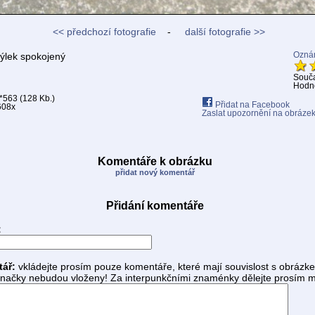
<< předchozí fotografie
-
další fotografie >>
lek spokojený
Oznám
Souč
Hodno
*563 (128 Kb.)
Přidat na Facebook
608x
Zaslat upozornění na obráze
Komentáře k obrázku
přidat nový komentář
Přidání komentáře
:
tář:
vkládejte prosím pouze komentáře, které mají souvislost s obrázk
ačky nebudou vloženy! Za interpunkčními znaménky dělejte prosím m