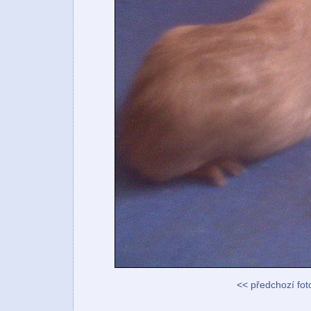
<< předchozí fot