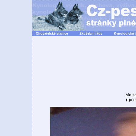
Chovatelské stanice
Zkušební řády
Kynologická 
Majit
(gale