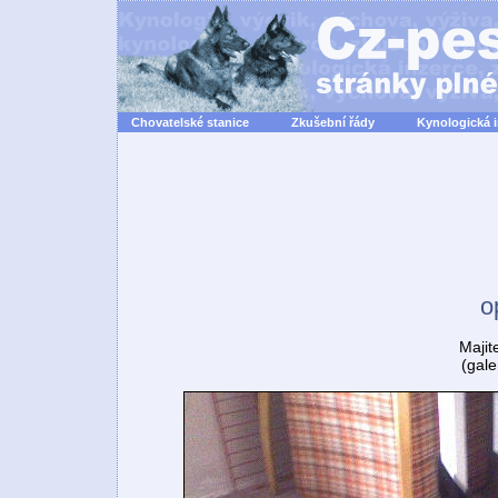
Chovatelské stanice
Zkušební řády
Kynologická 
o
Majit
(gale