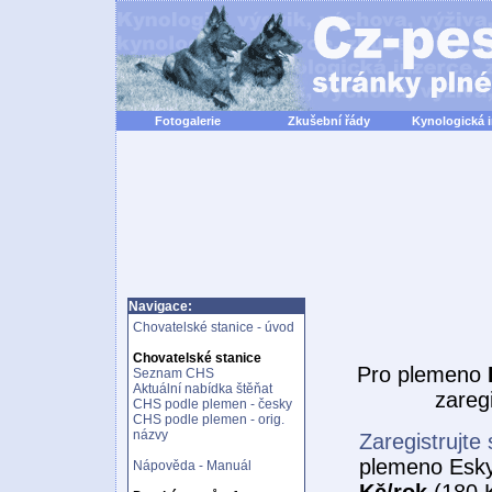
Fotogalerie
Zkušební řády
Kynologická 
Navigace:
Chovatelské stanice - úvod
Chovatelské stanice
Pro plemeno
Seznam CHS
Aktuální nabídka štěňat
zareg
CHS podle plemen - česky
CHS podle plemen - orig.
názvy
Zaregistrujte 
plemeno Esk
Nápověda - Manuál
Kč/rok
(180 K