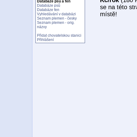
Databáze psů a fen
Databáze psů
se na této st
Databáze fen
místě!
Vyhledávání v databázi
Seznam plemen - česky
Seznam plemen - orig.
názvy
Přidat chovatelskou stanici
Přihlášení