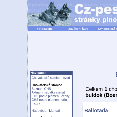
Fotogalerie
Zkušební řády
Kynologická 
Navigace:
Chovatelské stanice - úvod
Chovatelské stanice
Celkem
1
cho
Seznam CHS
Aktuální nabídka štěňat
buldok (Boer
CHS podle plemen - česky
CHS podle plemen - orig.
názvy
Ballotada
Nápověda - Manuál