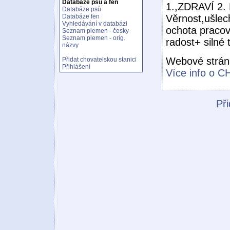
Databáze psů a fen
1.,ZDRAVÍ 2
Databáze psů
Věrnost,ušlech
Databáze fen
Vyhledávání v databázi
ochota pracov
Seznam plemen - česky
Seznam plemen - orig.
radost+ silné t
názvy
Webové strán
Přidat chovatelskou stanici
Přihlášení
Více info o CH
Při